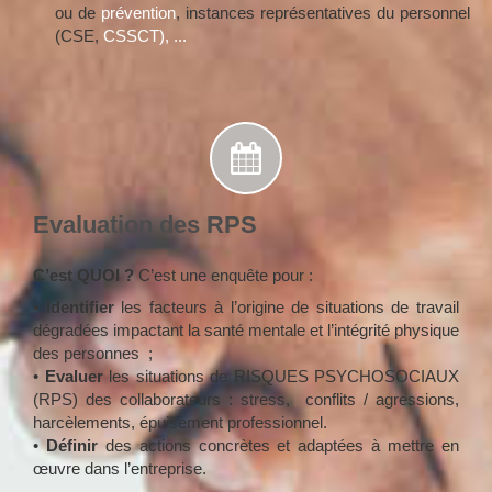
ou de
prévention
, instances représentatives du personnel
(CSE,
CSSCT), ...
Evaluation des RPS
C’est QUOI ?
C’est une enquête pour :
•
Identifier
les facteurs à l’origine de situations de travail
dégradées impactant la santé mentale et l’intégrité physique
des personnes ;
•
Evaluer
les situations de RISQUES PSYCHOSOCIAUX
(RPS) des collaborateurs : stress, conflits / agressions,
harcèlements, épuisement professionnel.
•
Définir
des actions concrètes et adaptées à mettre en
œuvre dans l’entreprise.