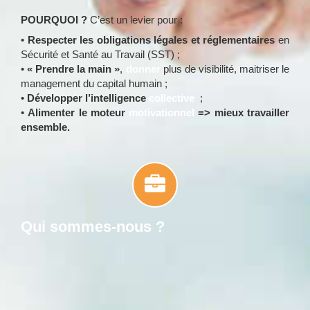
POURQUOI ?
C’est un levier pour :
•
Respecter les obligations légales et réglementaires
en
Sécurité et Santé au Travail (SST) ;
•
« Prendre la main »
,
donner
plus de visibilité, maitriser le
management du capital humain ;
•
Développer l’intelligence
collective
;
•
Alimenter le moteur
motivationnel
=> mieux travailler
ensemble.
Qui sommes-nous ?