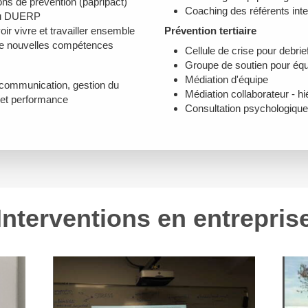
ns de prévention (papripact)
Coaching des référents int
au DUERP
ir vivre et travailler ensemble
Prévention tertiaire
de nouvelles compétences
Cellule de crise pour debrie
Groupe de soutien pour équ
Médiation d'équipe
communication, gestion du
Médiation collaborateur - h
 et performance
Consultation psychologique
Interventions en entrepris