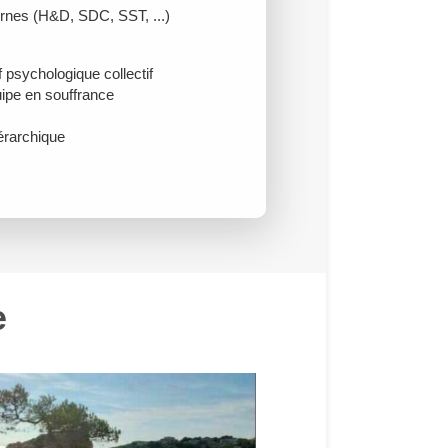
ernes (H&D, SDC, SST, ...)
f psychologique collectif
ipe en souffrance
iérarchique
e