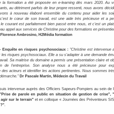
e la formation a été proposée en e-learning dès mars 2020. Au vu 
ants, au détriment parfois de leur propre ressenti, nous avons décidé 
 avons à nouveau élaboré ensemble du contenu pour aider les soi
 c'est le cœur de son travail, est une aide très précieuse et a pe
le courant est parfaitement bien passé entre nous, et c'est un plai
au appel aux services de Christine pour des formations en présentiel
"
Florence Ambrosino, H2Média formation
 – Enquête en risques psychosociaux :
"Christine est intervenue 
 les risques psychosociaux. Elle a su s'adapter à une demande émana
ail. Sa maitrise du domaine a permis une présentation claire et obje
n de l'entreprise. Son analyse nous a été précieuse pour expo
es acteurs et identifier les actions pertinentes. Nous sommes très 
a démarche."
Dr Pascale Martin, Médecin du Travail
uis intervenue auprès des Officiers Sapeurs-Pompiers au sein de l’
"Prise de parole en public en situation de gestion de crise"
 agir sur le terrain"
et en colloque « Journées des Préventeurs SI
 ?"
.