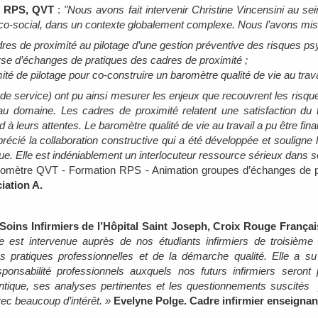
, RPS, QVT
:
"Nous avons fait intervenir Christine Vincensini au sei
co-social, dans un contexte globalement complexe. Nous l’avons missi
dres de proximité au pilotage d’une gestion préventive des risques p
se d’échanges de pratiques des cadres de proximité ;
té de pilotage pour co-construire un baromètre qualité de vie au trava
de service) ont pu ainsi mesurer les enjeux que recouvrent les risq
u domaine. Les cadres de proximité relatent une satisfaction du t
 à leurs attentes. Le baromètre qualité de vie au travail a pu être fin
pprécié la collaboration constructive qui a été développée et souligne
e. Elle est indéniablement un interlocuteur ressource sérieux dans 
aromètre QVT - Formation RPS - Animation groupes d’échanges de
iation A.
 Soins Infirmiers de l’Hôpital Saint Joseph, Croix Rouge França
ne est intervenue auprès de nos étudiants infirmiers de troisième
s pratiques professionnelles et de la démarche qualité. Elle a s
sponsabilité professionnels auxquels nos futurs infirmiers seron
tique, ses analyses pertinentes et les questionnements suscités p
avec beaucoup d’intérêt. »
Evelyne Polge. Cadre infirmier enseignan