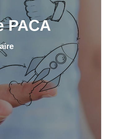
ce PACA
aire